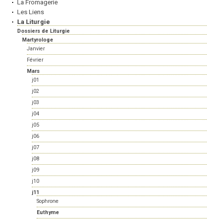
La Fromagerie
Les Liens
La Liturgie
Dossiers de Liturgie
Martyrologe
Janvier
Février
Mars
j01
j02
j03
j04
j05
j06
j07
j08
j09
j10
j11
Sophrone
Euthyme