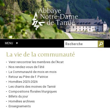
Aller
Outils
Chercher par
au
personnels
Recherche
contenu.
avancée…
|
Aller
à
la
navigation
MENU
Navigation
La vie de la communauté
Venir rencontrer les membres de l'Acat
Nos rendez-vous de l'été
La Communauté de mois en mois
Retour au Père de f. Patrice
Homélies 2025-2026
Les chants des moines de Tamié
Compositions florales liturgiques
Billets du jour
Homélies archives
Enseignements