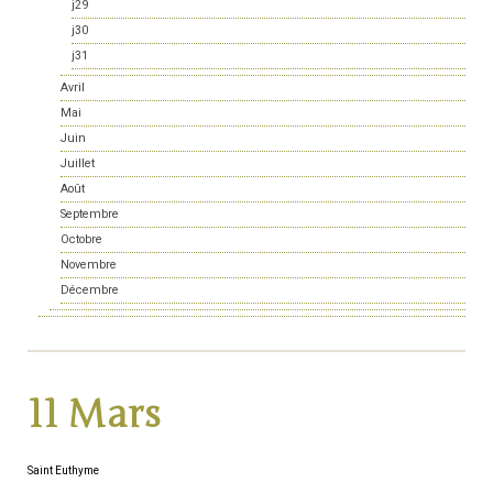
j29
j30
j31
Avril
Mai
Juin
Juillet
Août
Septembre
Octobre
Novembre
Décembre
11 Mars
Saint Euthyme