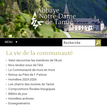
Aller
Outils
Chercher par
au
personnels
Recherche
contenu.
avancée…
|
Aller
à
la
navigation
MENU
Navigation
La vie de la communauté
Venir rencontrer les membres de l'Acat
Nos rendez-vous de l'été
La Communauté de mois en mois
Retour au Père de f. Patrice
Homélies 2025-2026
Les chants des moines de Tamié
Compositions florales liturgiques
Billets du jour
Homélies archives
Enseignements