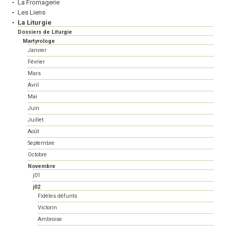
La Fromagerie
Les Liens
La Liturgie
Dossiers de Liturgie
Martyrologe
Janvier
Février
Mars
Avril
Mai
Juin
Juillet
Août
Septembre
Octobre
Novembre
j01
j02
Fidèles défunts
Victorin
Ambroise