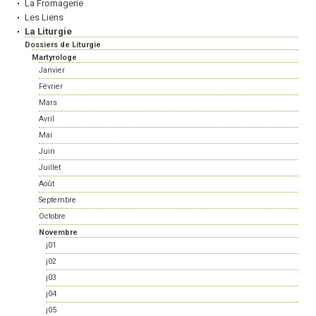
La Fromagerie
Les Liens
La Liturgie
Dossiers de Liturgie
Martyrologe
Janvier
Février
Mars
Avril
Mai
Juin
Juillet
Août
Septembre
Octobre
Novembre
j01
j02
j03
j04
j05