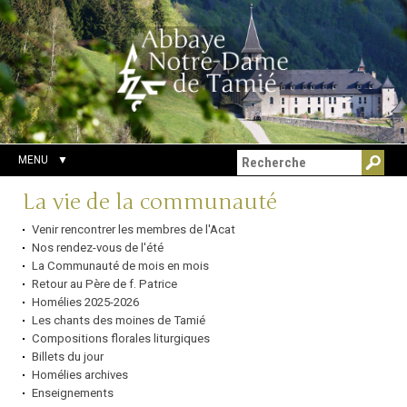
Aller
Outils
Chercher par
au
personnels
Recherche
contenu.
avancée…
|
Aller
à
la
navigation
MENU
Navigation
La vie de la communauté
Venir rencontrer les membres de l'Acat
Nos rendez-vous de l'été
La Communauté de mois en mois
Retour au Père de f. Patrice
Homélies 2025-2026
Les chants des moines de Tamié
Compositions florales liturgiques
Billets du jour
Homélies archives
Enseignements