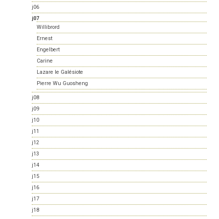
j06
j07
Willibrord
Ernest
Engelbert
Carine
Lazare le Galésiote
Pierre Wu Guosheng
j08
j09
j10
j11
j12
j13
j14
j15
j16
j17
j18