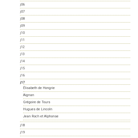
j06
j07
j08
j09
j10
j11
j12
j13
j14
j15
j16
j17
Élisabeth de Hongrie
Aignan
Grégoire de Tours
Hugues de Lincoln
Jean Roch et Alphonse
j18
j19