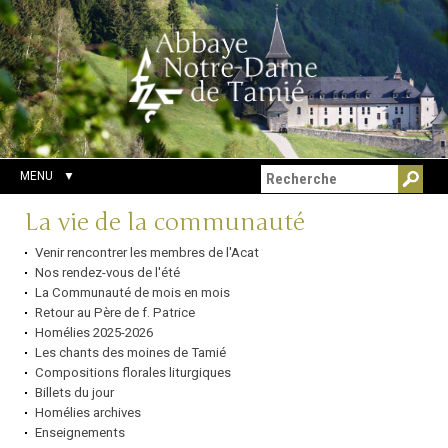
Aller
Outils
Chercher par
au
personnels
Recherche
contenu.
avancée…
|
Aller
à
la
navigation
MENU
Navigation
La vie de la communauté
Venir rencontrer les membres de l'Acat
Nos rendez-vous de l'été
La Communauté de mois en mois
Retour au Père de f. Patrice
Homélies 2025-2026
Les chants des moines de Tamié
Compositions florales liturgiques
Billets du jour
Homélies archives
Enseignements