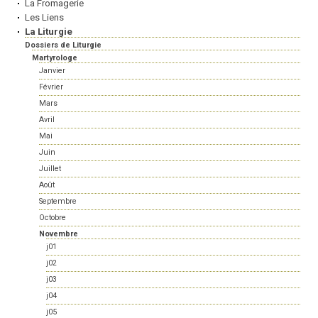
La Fromagerie
Les Liens
La Liturgie
Dossiers de Liturgie
Martyrologe
Janvier
Février
Mars
Avril
Mai
Juin
Juillet
Août
Septembre
Octobre
Novembre
j01
j02
j03
j04
j05