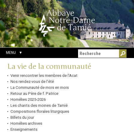
Aller
Outils
Chercher par
au
personnels
Recherche
contenu.
avancée…
|
Aller
à
la
navigation
MENU
Navigation
La vie de la communauté
Venir rencontrer les membres de l'Acat
Nos rendez-vous de l'été
La Communauté de mois en mois
Retour au Père de f. Patrice
Homélies 2025-2026
Les chants des moines de Tamié
Compositions florales liturgiques
Billets du jour
Homélies archives
Enseignements