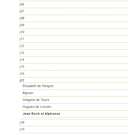
j06
j07
j08
j09
j10
j11
j12
j13
j14
j15
j16
j17
Élisabeth de Hongrie
Aignan
Grégoire de Tours
Hugues de Lincoln
Jean Roch et Alphonse
j18
j19