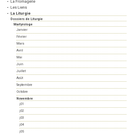
La Fromagerie
Les Liens
La Liturgie
Dossiers de Liturgie
Martyrologe
Janvier
Février
Mars
Avril
Mai
Juin
Juillet
Août
Septembre
Octobre
Novembre
j01
j02
j03
j04
j05