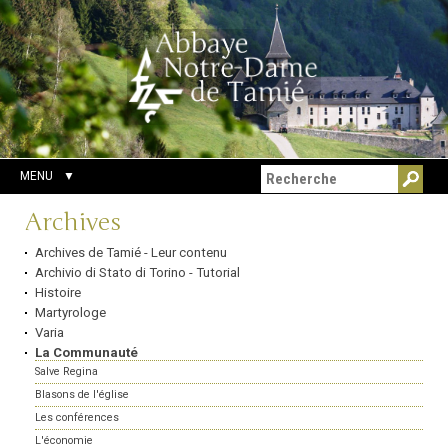
Aller
Outils
Chercher par
au
personnels
Recherche
contenu.
avancée…
|
Aller
à
la
navigation
MENU
Navigation
Archives
Archives de Tamié - Leur contenu
Archivio di Stato di Torino - Tutorial
Histoire
Martyrologe
Varia
La Communauté
Salve Regina
Blasons de l'église
Les conférences
L'économie