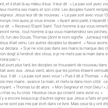
int, et il était là au milieu d'eux. Il leur dit : « La paix soit avec 
l leur montra ses mains et son côté. Les disciples furent remplis
eigneur. Jésus leur dit de nouveau : « La paix soit avec vous 
nvoyé, moi aussi, je vous envoie. » Ayant ainsi parlé, il répandit 
eur dit : « Recevez l'Esprit Saint. Tout homme à qui vous remettr
eront remis ; tout homme à qui vous maintiendrez ses péchés, i
 Or, l'un des Douze, Thomas (dont le nom signifie : Jumeau) n'
ésus était venu. Les autres disciples lui disaient : « Nous avons v
eur déclara : « Si je ne vois pas dans ses mains la marque des c
on doigt à l'endroit des clous, si je ne mets pas la main dans s
roirai pas ! »
uit jours plus tard, les disciples se trouvaient de nouveau dan
tait avec eux. Jésus vient, alors que les portes étaient verrouillée
'eux. Il dit : « La paix soit avec vous ! » Puis il dit à Thomas : « 
ois mes mains ; avance ta main, et mets-la dans mon côté : ces
royant. » Thomas lui dit alors : « Mon Seigneur et mon Dieu ! » J
u m'as vu, tu crois. Heureux ceux qui croient sans avoir vu. »
l y a encore beaucoup d'autres signes que Jésus a faits en pré
ui ne sont pas mis par écrit dans ce livre. Mais ceux-là y ont é