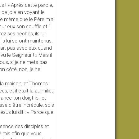
vous ! » Après cette parole,
 de joie en voyant le
! De même que le Père m'a
sur eux son souffle et il
ez ses péchés, ils lui
ls lui seront maintenus.
était pas avec eux quand
u le Seigneur ! » Mais il
lous, si je ne mets pas
on côté, non, je ne
s la maison, et Thomas
s, et il était là au milieu
Avance ton doigt ici, et
se d'être incrédule, sois
ésus lui dit : « Parce que
sence des disciples et
té mis afin que vous