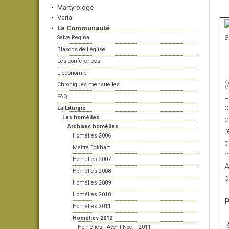
Martyrologe
Varia
La Communauté
Salve Regina
Blasons de l'église
Les conférences
L'économie
(
Chroniques mensuelles
L
FAQ
p
La Liturgie
Les homélies
c
Archives homélies
r
Homélies 2006
d
Maître Eckhart
m
Homélies 2007
A
Homélies 2008
b
Homélies 2009
Homélies 2010
Homélies 2011
Homélies 2012
R
Homélies - Avent-Noël - 2011