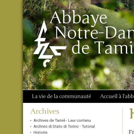
Aller
Outils
Chercher par
au
personnels
Recherche
contenu.
avancée…
|
Aller
à
la
navigation
La vie de la communauté
Accueil à l'ab
Navigation
Archives
Archives de Tamié - Leur contenu
Archivio di Stato di Torino - Tutorial
F
Histoire