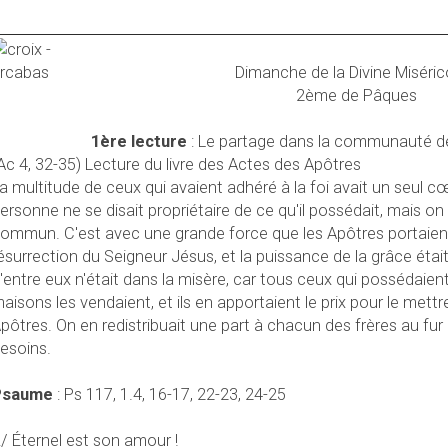
Dimanche de la Divine Miséri
2ème de Pâques
1ère lecture
: Le partage dans la communauté de
Ac 4, 32-35) Lecture du livre des Actes des Apôtres
a multitude de ceux qui avaient adhéré à la foi avait un seul c
ersonne ne se disait propriétaire de ce qu'il possédait, mais on
ommun. C'est avec une grande force que les Apôtres portaien
ésurrection du Seigneur Jésus, et la puissance de la grâce étai
'entre eux n'était dans la misère, car tous ceux qui possédai
aisons les vendaient, et ils en apportaient le prix pour le mettr
pôtres. On en redistribuait une part à chacun des frères au fu
esoins.
Psaume
: Ps 117, 1.4, 16-17, 22-23, 24-25
/ Éternel est son amour !