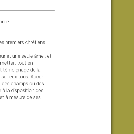
corde
s premiers chrétiens
œur et une seule âme ; et
 mettait tout en
t témoignage de la
t sur eux tous. Aucun
ent des champs ou des
e à la disposition des
r et à mesure de ses