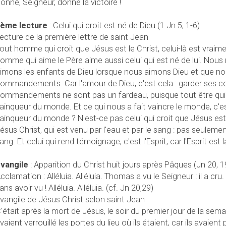
onne, Seigneur, donne la victoire !
ème lecture
: Celui qui croit est né de Dieu (1 Jn 5, 1-6)
ecture de la première lettre de saint Jean
out homme qui croit que Jésus est le Christ, celui-là est vraime
omme qui aime le Père aime aussi celui qui est né de lui. Nou
imons les enfants de Dieu lorsque nous aimons Dieu et que n
ommandements. Car l'amour de Dieu, c'est cela : garder se
ommandements ne sont pas un fardeau, puisque tout être qui 
ainqueur du monde. Et ce qui nous a fait vaincre le monde, c'es
ainqueur du monde ? N'est-ce pas celui qui croit que Jésus est le
ésus Christ, qui est venu par l'eau et par le sang : pas seulement
ang. Et celui qui rend témoignage, c'est l'Esprit, car l'Esprit est l
vangile
: Apparition du Christ huit jours après Pâques (Jn 20, 1
cclamation : Alléluia. Alléluia. Thomas a vu le Seigneur : il a cru.
ans avoir vu ! Alléluia. Alléluia. (cf. Jn 20,29)
vangile de Jésus Christ selon saint Jean
'était après la mort de Jésus, le soir du premier jour de la sema
vaient verrouillé les portes du lieu où ils étaient, car ils avaien