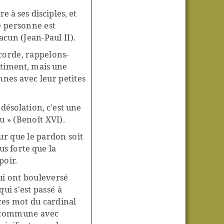
 à ses disciples, et
e personne est
cun (Jean-Paul II).
corde, rappelons-
ntiment, mais une
nnes avec leur petites
désolation, c'est une
u » (Benoît XVI).
ur que le pardon soit
us forte que la
poir.
ui ont bouleversé
ui s'est passé à
es mot du cardinal
e commune avec