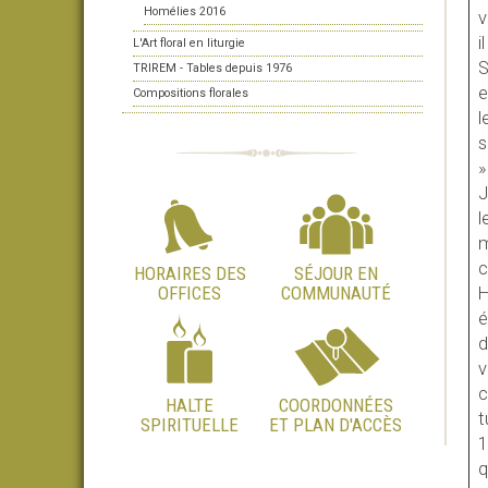
Homélies 2016
v
i
L'Art floral en liturgie
S
TRIREM - Tables depuis 1976
e
Compositions florales
l
s
»
J
l
m
c
HORAIRES DES
SÉJOUR EN
OFFICES
COMMUNAUTÉ
H
é
d
v
c
HALTE
COORDONNÉES
t
SPIRITUELLE
ET PLAN D'ACCÈS
1
q