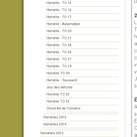
D
Homélie - TO 13
Homélie - TO 16
2
Homélie - TO 17
L
Homélie - Assomption
T
Homélie - TO 20
h
Homélie - TO 21
a
Homélie - TO 24
c
Homélie - TO 26
c
Homélie - TO 27
v
Homélie - TO 29
v
Homélie TO 30
J
Homélie - Toussaint
s
Jour des défunts
Homélie TO 32
É
Homélie TO 32
A
Christ Roi de l'Univers
s
Homélies 2013
É
Homélies 2014
C
Homélies 2015
a