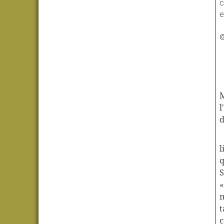
c
e
©
M
l
d
l
q
S
m
t
c