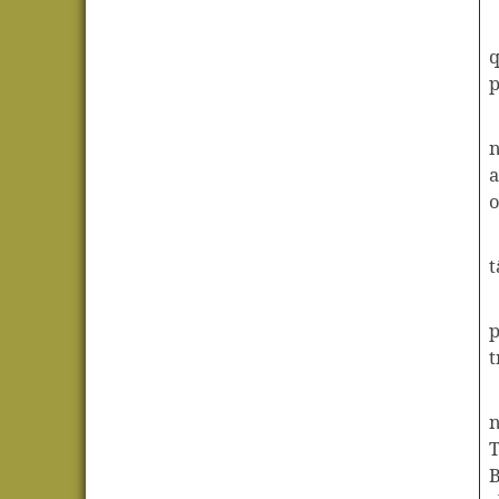
q
p
n
a
o
t
p
t
n
T
B