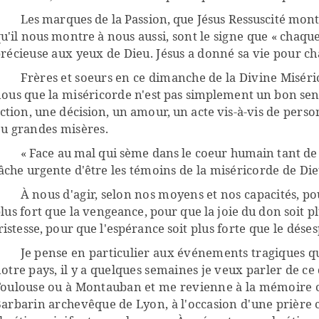
Les marques de la Passion, que Jésus Ressuscité montre
u'il nous montre à
nous aussi, sont le signe que « chaqu
récieuse aux yeux de Dieu. Jésus a donné sa vie pour cha
Frères et soeurs en ce dimanche de la Divine Miséri
ous que la miséricorde
n'est pas simplement un bon se
ction, une décision, un amour, un acte vis-à
-vis de perso
u grandes misères.
« Face au mal qui sème dans le coeur humain tant de 
âche urgente d'être
les témoins de la miséricorde de Die
À nous d'agir, selon nos moyens et nos capacités, po
lus fort que la
vengeance, pour que la joie du don soit pl
ristesse, pour que l'espérance soit
plus forte que le déses
Je pense en particulier aux événements tragiques q
otre pays, il y a quelques semaines je veux parler de ce q
oulouse ou à Montauban et me revienne à la mémoire c
arbarin archevêque de Lyon, à l'occasion d'une prièr