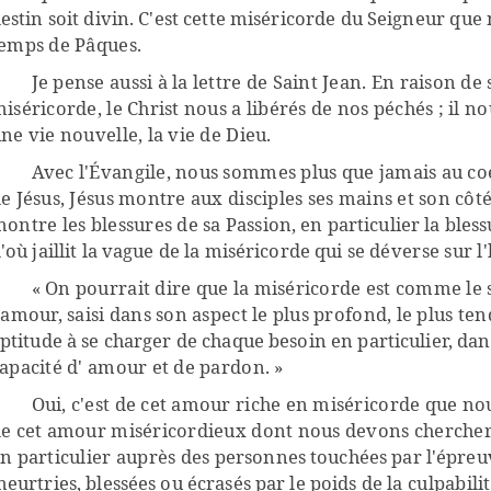
estin soit divin. C'est cette miséricorde du Seigneur
que 
emps de Pâques.
Je pense aussi à la lettre de Saint Jean. En raison de
iséricorde, le Christ nous a libérés de nos péchés ; il no
ne vie nouvelle, la vie de Dieu.
Avec l'Évangile, nous sommes plus que jamais au co
e Jésus, Jésus montre aux disciples ses mains et son côté. 
ontre les blessures de sa
Passion, en particulier la bles
'où jaillit la vague de la miséricorde qui se
déverse sur l
«
On pourrait dire
que la miséricorde est comme le
'amour, saisi dans son aspect le plus profond, le plus te
ptitude à se charger de chaque besoin en particulier, d
apacité d' amour et de pardon. »
Oui, c'est de cet amour riche en miséricorde que nou
e cet amour miséricordieux dont nous devons chercher 
n particulier auprès des
personnes touchées par l'épreuv
eurtries, blessées ou écrasés par le poids de
la culpabilit