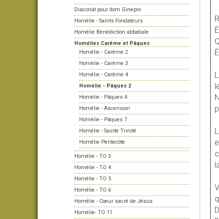
Diaconat pour dom Ginepro
R
Homélie - Saints Fondateurs
É
Homélie Bénédiction abbatiale
Q
Homélies Carême et Pâques
É
Homélie - Carême 2
Homélie - Carême 3
L
Homélie - Carême 4
l
Homélie - Pâques 2
N
Homélie - Pâques 4
p
Homélie - Ascension
Homélie - Pâques 7
L
Homélie - Sainte Trinité
e
Homélie Pentecôte
c
Homélie - TO 3
l
Homélie - TO 4
Homélie - TO 5
V
Homélie - TO 6
q
Homélie - Coeur sacré de Jésus
D
Homélie- TO 11