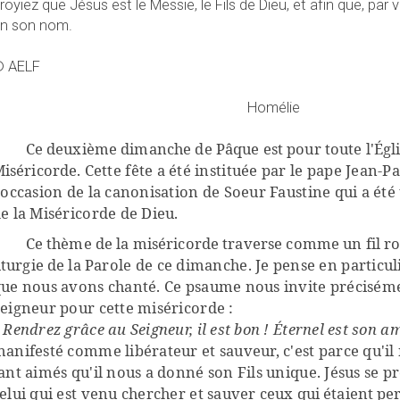
royiez que Jésus est le Messie, le Fils de Dieu, et afin que, par v
n son nom.
 AELF
Homélie
Ce deuxième dimanche de Pâque est pour toute l'Églis
iséricorde.
Cette fête a été instituée par le pape Jean-Pau
'occasion de la canonisation de Soeur Faustine qui a été
e la Miséricorde de Dieu.
Ce thème de la miséricorde traverse comme un fil ro
iturgie de la
Parole de ce dimanche. Je pense en particu
ue nous avons chanté. Ce psaume nous invite précisém
eigneur pour cette miséricorde :
«
Rendrez grâce au Seigneur, il est bon ! Éternel est son a
anifesté comme libérateur et sauveur, c'est parce qu'il 
ant aimés qu'il nous a donné son Fils unique. Jésus se
elui qui est venu chercher et sauver
ceux qui étaient per