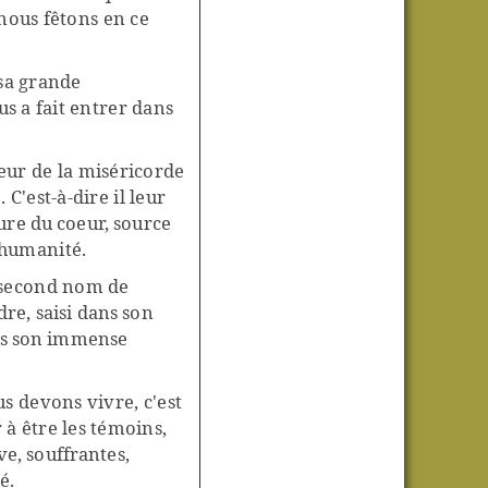
nous fêtons en ce
 sa grande
us a fait entrer dans
eur de la miséricorde
C'est-à-dire il leur
sure du coeur, source
'humanité.
 second nom de
ndre,
saisi dans son
ans son immense
s devons vivre, c'est
à être les témoins,
e, souffrantes,
é.