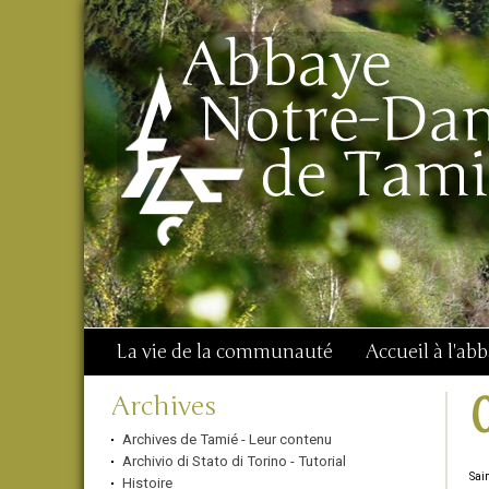
Aller
Outils
Chercher par
au
personnels
Recherche
contenu.
avancée…
|
Aller
à
la
navigation
La vie de la communauté
Accueil à l'ab
Navigation
Archives
Archives de Tamié - Leur contenu
Archivio di Stato di Torino - Tutorial
Sain
Histoire