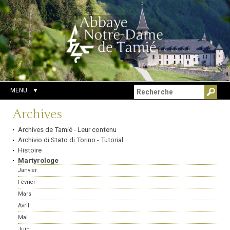
Aller
Outils
Chercher par
au
personnels
Recherche
contenu.
avancée…
|
Aller
à
la
navigation
MENU
Navigation
Archives
Archives de Tamié - Leur contenu
Archivio di Stato di Torino - Tutorial
Histoire
Martyrologe
Janvier
Février
Mars
Avril
Mai
Juin