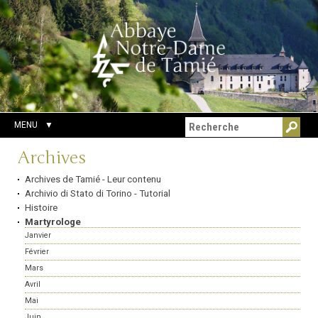
Aller
Outils
Chercher par
au
personnels
Recherche
contenu.
avancée…
|
Aller
à
la
navigation
MENU
Navigation
Archives
Archives de Tamié - Leur contenu
Archivio di Stato di Torino - Tutorial
Histoire
Martyrologe
Janvier
Février
Mars
Avril
Mai
Juin