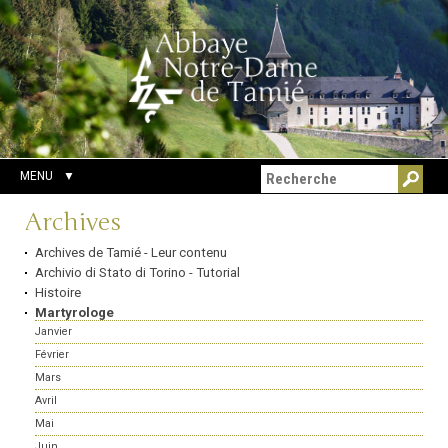
Aller
Outils
Chercher par
au
personnels
Recherche
contenu.
avancée…
|
Aller
à
la
navigation
MENU
Navigation
Archives
Archives de Tamié - Leur contenu
Archivio di Stato di Torino - Tutorial
Histoire
Martyrologe
Janvier
Février
Mars
Avril
Mai
Juin