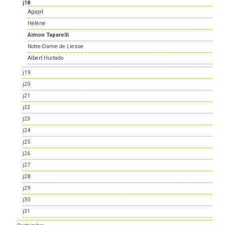
j18
Agapit
Hélène
Aimon Taparelli
Notre-Dame de Liesse
Albert Hurtado
j19
j20
j21
j22
j23
j24
j25
j26
j27
j28
j29
j30
j31