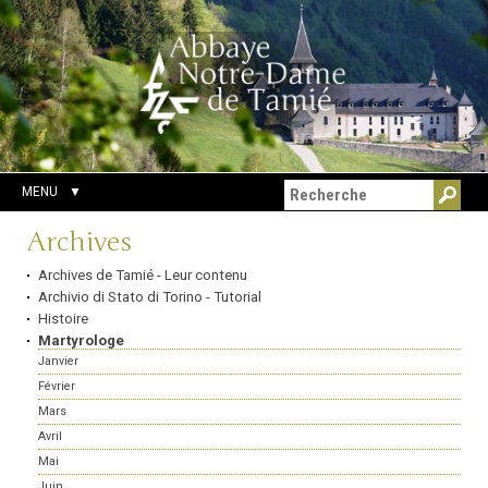
Aller
Outils
Chercher par
au
personnels
Recherche
contenu.
avancée…
|
Aller
à
la
navigation
MENU
Navigation
Archives
Archives de Tamié - Leur contenu
Archivio di Stato di Torino - Tutorial
Histoire
Martyrologe
Janvier
Février
Mars
Avril
Mai
Juin