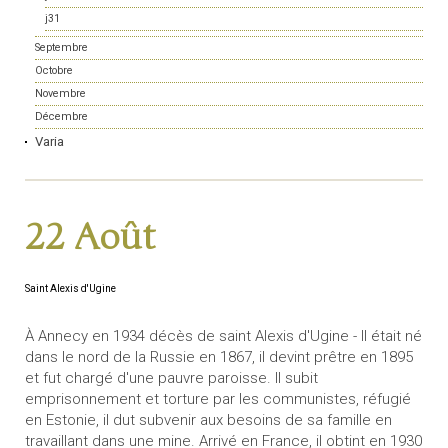
j31
Septembre
Octobre
Novembre
Décembre
Varia
22 Août
Saint Alexis d'Ugine
À Annecy en 1934 décès de saint Alexis d'Ugine - Il était né
dans le nord de la Russie en 1867, il devint prêtre en 1895
et fut chargé d'une pauvre paroisse. Il subit
emprisonnement et torture par les communistes, réfugié
en Estonie, il dut subvenir aux besoins de sa famille en
travaillant dans une mine. Arrivé en France, il obtint en 1930