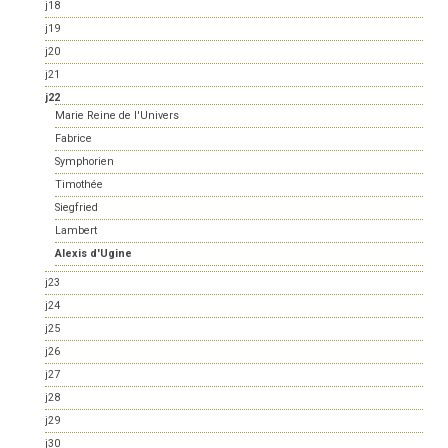
j18
j19
j20
j21
j22
Marie Reine de l'Univers
Fabrice
Symphorien
Timothée
Siegfried
Lambert
Alexis d'Ugine
j23
j24
j25
j26
j27
j28
j29
j30