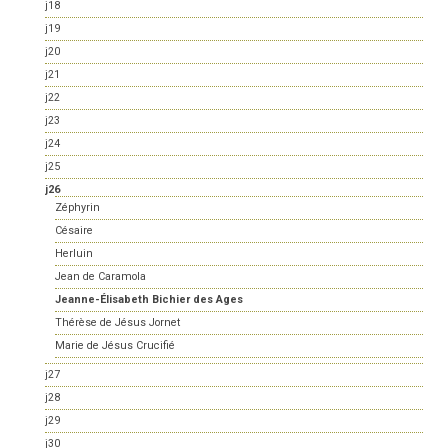
j18
j19
j20
j21
j22
j23
j24
j25
j26
Zéphyrin
Césaire
Herluin
Jean de Caramola
Jeanne-Élisabeth Bichier des Ages
Thérèse de Jésus Jornet
Marie de Jésus Crucifié
j27
j28
j29
j30