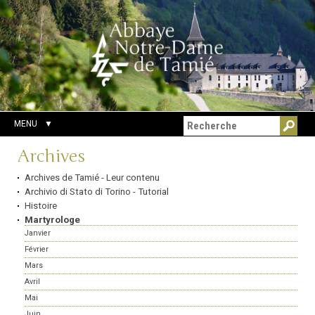
Aller
Outils
Chercher par
au
personnels
Recherche
contenu.
avancée…
|
Aller
à
la
navigation
MENU
Navigation
Archives
Archives de Tamié - Leur contenu
Archivio di Stato di Torino - Tutorial
Histoire
Martyrologe
Janvier
Février
Mars
Avril
Mai
Juin