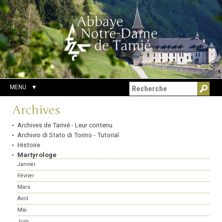
Aller
Outils
Chercher par
au
personnels
Recherche
contenu.
avancée…
|
Aller
à
la
navigation
MENU
Navigation
Archives
Archives de Tamié - Leur contenu
Archivio di Stato di Torino - Tutorial
Histoire
Martyrologe
Janvier
Février
Mars
Avril
Mai
Juin