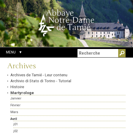
Aller
Outils
Chercher par
au
personnels
Recherche
contenu.
avancée…
|
Aller
à
la
navigation
MENU
Navigation
Archives
Archives de Tamié - Leur contenu
Archivio di Stato di Torino - Tutorial
Histoire
Martyrologe
Janvier
Février
Mars
Avril
j01
j02