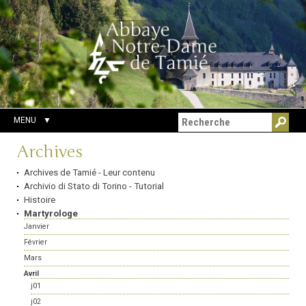
Aller
Outils
Chercher par
au
personnels
Recherche
contenu.
avancée…
|
Aller
à
la
navigation
MENU
Navigation
Archives
Archives de Tamié - Leur contenu
Archivio di Stato di Torino - Tutorial
Histoire
Martyrologe
Janvier
Février
Mars
Avril
j01
j02