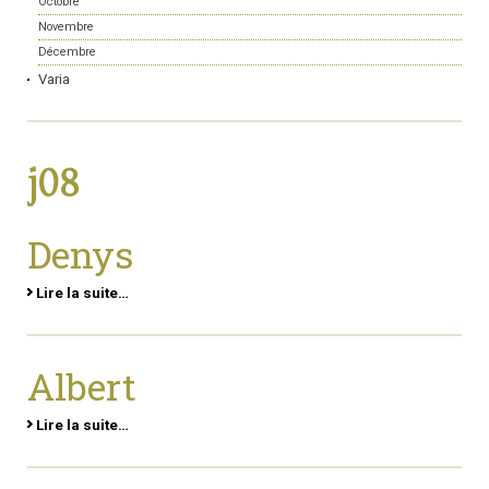
Octobre
Novembre
Décembre
Varia
j08
Denys
Lire la suite…
Albert
Lire la suite…