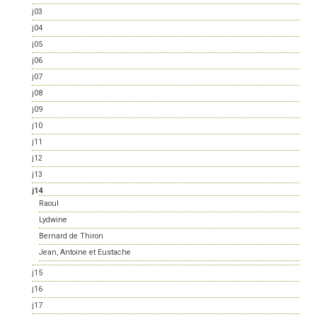
j03
j04
j05
j06
j07
j08
j09
j10
j11
j12
j13
j14
Raoul
Lydwine
Bernard de Thiron
Jean, Antoine et Eustache
j15
j16
j17