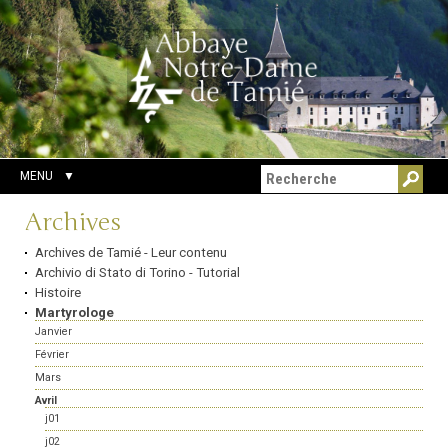
Aller
Outils
Chercher par
au
personnels
Recherche
contenu.
avancée…
|
Aller
à
la
navigation
MENU
Navigation
Archives
Archives de Tamié - Leur contenu
Archivio di Stato di Torino - Tutorial
Histoire
Martyrologe
Janvier
Février
Mars
Avril
j01
j02