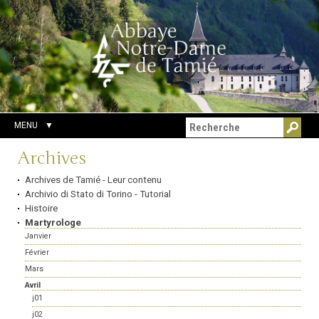
Aller
Outils
Chercher par
au
personnels
Recherche
contenu.
avancée…
|
Aller
à
la
navigation
MENU
Navigation
Archives
Archives de Tamié - Leur contenu
Archivio di Stato di Torino - Tutorial
Histoire
Martyrologe
Janvier
Février
Mars
Avril
j01
j02