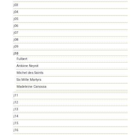
j03
j04
j05
j06
j07
j08
j09
j10
Fulbert
Antoine Neyrot
Michel des Saints
Six Mille Martyrs
Madeleine Canossa
j11
j12
j13
j14
j15
j16