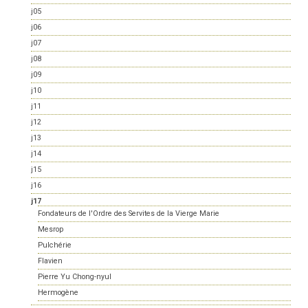
j05
j06
j07
j08
j09
j10
j11
j12
j13
j14
j15
j16
j17
Fondateurs de l'Ordre des Servites de la Vierge Marie
Mesrop
Pulchérie
Flavien
Pierre Yu Chong-nyul
Hermogène