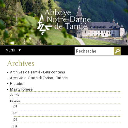
Aller
Outils
Chercher par
au
personnels
Recherche
contenu.
avancée…
|
Aller
à
la
navigation
MENU
Navigation
Archives
Archives de Tamié - Leur contenu
Archivio di Stato di Torino - Tutorial
Histoire
Martyrologe
Janvier
Février
j01
j02
j03
j04