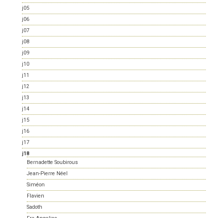
j05
j06
j07
j08
j09
j10
j11
j12
j13
j14
j15
j16
j17
j18
Bernadette Soubirous
Jean-Pierre Néel
Siméon
Flavien
Sadoth