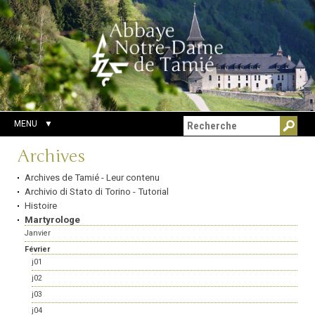
Aller
Outils
Chercher par
au
personnels
Recherche
contenu.
avancée…
|
Aller
à
la
navigation
MENU
Navigation
Archives
Archives de Tamié - Leur contenu
Archivio di Stato di Torino - Tutorial
Histoire
Martyrologe
Janvier
Février
j01
j02
j03
j04