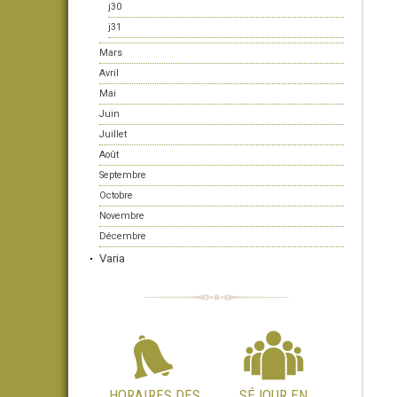
j30
j31
Mars
Avril
Mai
Juin
Juillet
Août
Septembre
Octobre
Novembre
Décembre
Varia
HORAIRES DES
SÉJOUR EN