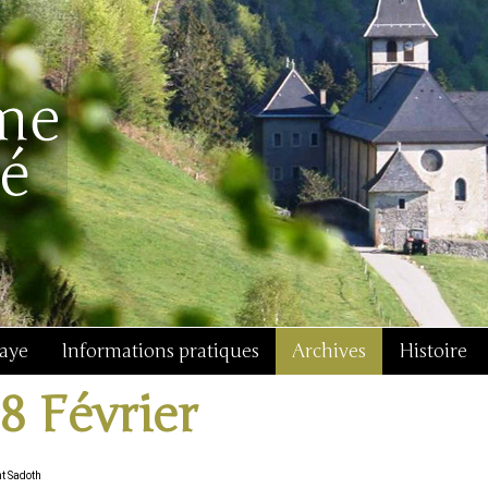
baye
Informations pratiques
Archives
Histoire
18 Février
nt Sadoth