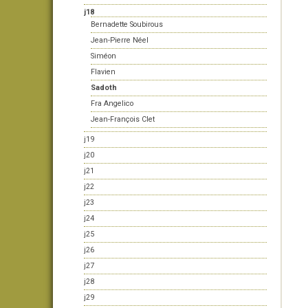
j18
Bernadette Soubirous
Jean-Pierre Néel
Siméon
Flavien
Sadoth
Fra Angelico
Jean-François Clet
j19
j20
j21
j22
j23
j24
j25
j26
j27
j28
j29