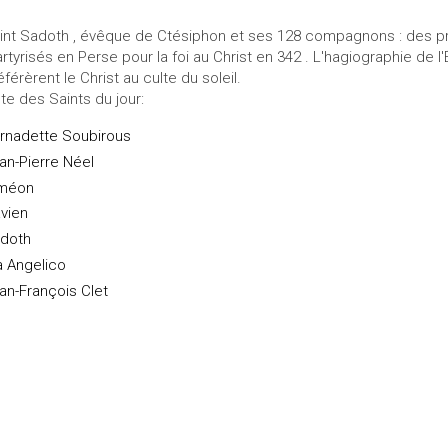
int Sadoth , évêque de Ctésiphon et ses 128 compagnons : des p
rtyrisés en Perse pour la foi au Christ en 342 . L'hagiographie de l
éférèrent le Christ au culte du soleil.
ste des Saints du jour:
rnadette Soubirous
an-Pierre Néel
méon
avien
doth
a Angelico
an-François Clet