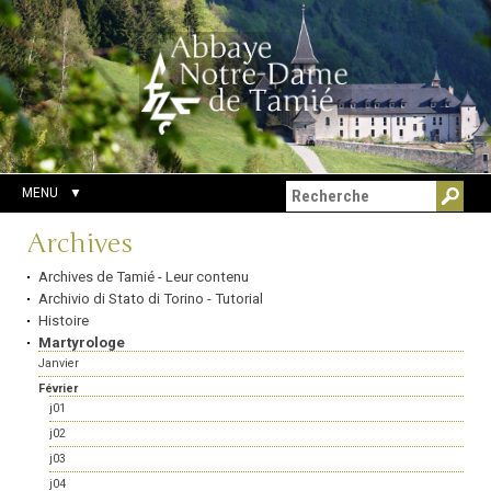
Aller
Outils
Chercher par
au
personnels
Recherche
contenu.
avancée…
|
Aller
à
la
navigation
MENU
Navigation
Archives
Archives de Tamié - Leur contenu
Archivio di Stato di Torino - Tutorial
Histoire
Martyrologe
Janvier
Février
j01
j02
j03
j04