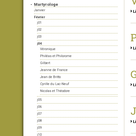
V
Martyrologe
Janvier
L
Février
j01
j02
P
j03
j04
L
Véronique
Philéas et Philorome
Gilbert
G
Jeanne de France
Jean de Britto
Cyrille du Lac-Neuf
L
Nicolas et Théodore
j05
J
j06
j07
j08
L
j09
j10