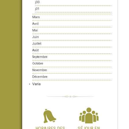
j30
j31
Mars
Avril
Mai
Juin
Juillet
Août
Septembre
Octobre
Novembre
Décembre
Varia
HORAIRES DES
SÉJOUR EN