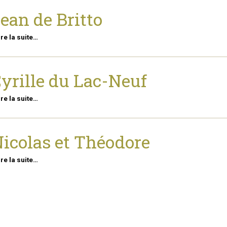
ean de Britto
ire la suite…
yrille du Lac-Neuf
ire la suite…
icolas et Théodore
ire la suite…