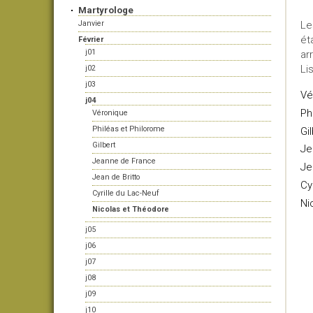
Martyrologe
Janvier
Le
ét
Février
j01
ar
Li
j02
j03
Vé
j04
Ph
Véronique
Philéas et Philorome
Gi
Gilbert
Je
Jeanne de France
Je
Jean de Britto
Cy
Cyrille du Lac-Neuf
Ni
Nicolas et Théodore
j05
j06
j07
j08
j09
j10