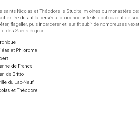
s saints Nicolas et Théodore le Studite, m oines du monastère 
ant exilée durant la persécution iconoclaste ils continuaient de sout
rêter, flageller, puis incarcérer et leur fit subir de nombreuses vexat
ste des Saints du jour:
ronique
iléas et Philorome
lbert
anne de France
an de Britto
rille du Lac-Neuf
colas et Théodore