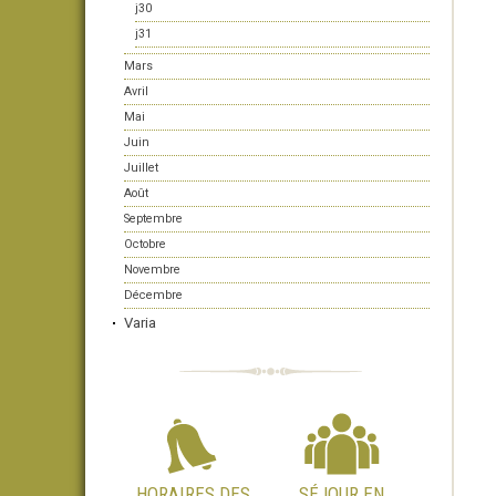
j30
j31
Mars
Avril
Mai
Juin
Juillet
Août
Septembre
Octobre
Novembre
Décembre
Varia
HORAIRES DES
SÉJOUR EN