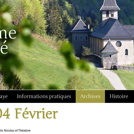
baye
Informations pratiques
Archives
Histoire
04 Février
nts Nicolas et Théodore