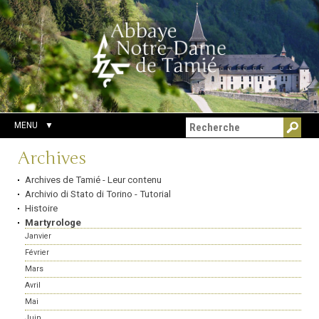
Aller
Outils
Chercher par
au
personnels
Recherche
contenu.
avancée…
|
Aller
à
la
navigation
MENU
Navigation
Archives
Archives de Tamié - Leur contenu
Archivio di Stato di Torino - Tutorial
Histoire
Martyrologe
Janvier
Février
Mars
Avril
Mai
Juin