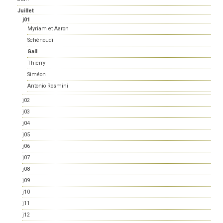
Juillet
j01
Myriam et Aaron
Schénoudi
Gall
Thierry
Siméon
Antonio Rosmini
j02
j03
j04
j05
j06
j07
j08
j09
j10
j11
j12