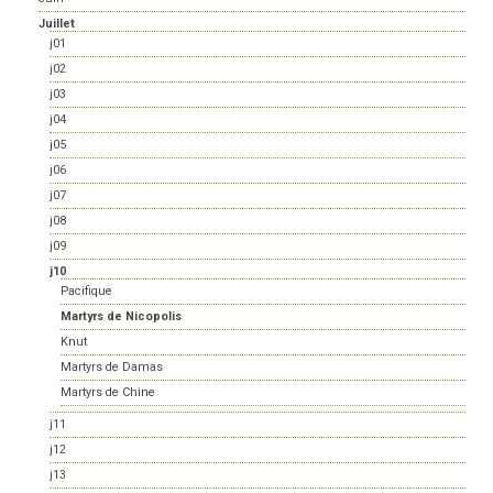
Juillet
j01
j02
j03
j04
j05
j06
j07
j08
j09
j10
Pacifique
Martyrs de Nicopolis
Knut
Martyrs de Damas
Martyrs de Chine
j11
j12
j13