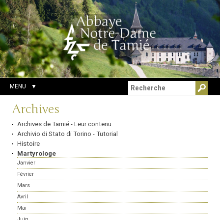
Aller
Outils
Chercher par
au
personnels
Recherche
contenu.
avancée…
|
Aller
à
la
navigation
MENU
Navigation
Archives
Archives de Tamié - Leur contenu
Archivio di Stato di Torino - Tutorial
Histoire
Martyrologe
Janvier
Février
Mars
Avril
Mai
Juin