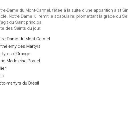
tre-Dame du Mont-Carmel, fêtée à la suite d'une apparition à st 
ècle. Notre Dame lui remit le scapulaire, promettant la grâce du Sei
s'agit du Saint principal
ste des Saints du jour:
tre-Dame du Mont-Carmel
rthélémy des Martyrs
rtyres d'Orange
rie-Madeleine Postel
lier
ain
oto-martyrs du Brésil