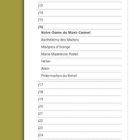
j13
j14
j15
j16
Notre-Dame du Mont-Carmel
Barthélémy des Martyrs
Martyres d'Orange
Marie-Madeleine Postel
Hélier
Alain
Proto-martyrs du Brésil
j17
j18
j19
j20
j21
j22
j23
j24