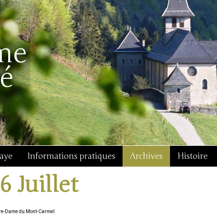
baye
Informations pratiques
Archives
Histoire
6 Juillet
re-Dame du Mont-Carmel