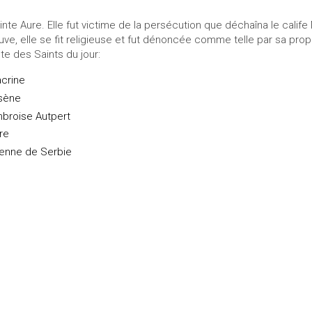
inte Aure. Elle fut victime de la persécution que déchaîna le calife
uve, elle se fit religieuse et fut dénoncée comme telle par sa propr
ste des Saints du jour:
crine
sène
broise Autpert
re
ienne de Serbie