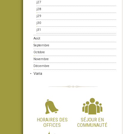
j27
j28
j29
j30
j31
Août
Septembre
Octobre
Novembre
Décembre
Varia
HORAIRES DES
SÉJOUR EN
OFFICES
COMMUNAUTÉ