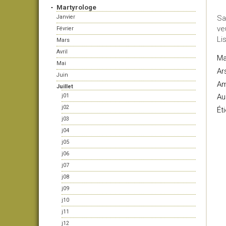
Martyrologe
Janvier
Sa
ve
Février
Li
Mars
Avril
Ma
Mai
Ar
Juin
Am
Juillet
j01
Au
j02
Ét
j03
j04
j05
j06
j07
j08
j09
j10
j11
j12