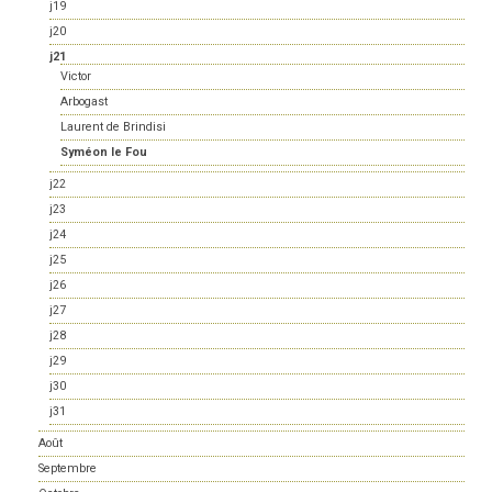
j19
j20
j21
Victor
Arbogast
Laurent de Brindisi
Syméon le Fou
j22
j23
j24
j25
j26
j27
j28
j29
j30
j31
Août
Septembre