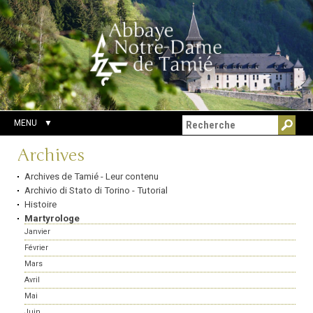
Aller
Outils
Chercher par
au
personnels
Recherche
contenu.
avancée…
|
Aller
à
la
navigation
MENU
Navigation
Archives
Archives de Tamié - Leur contenu
Archivio di Stato di Torino - Tutorial
Histoire
Martyrologe
Janvier
Février
Mars
Avril
Mai
Juin