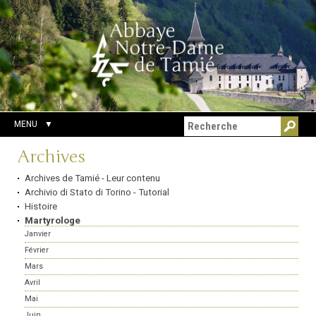
Aller
Outils
Chercher par
au
personnels
Recherche
contenu.
avancée…
|
Aller
à
la
navigation
MENU
Navigation
Archives
Archives de Tamié - Leur contenu
Archivio di Stato di Torino - Tutorial
Histoire
Martyrologe
Janvier
Février
Mars
Avril
Mai
Juin