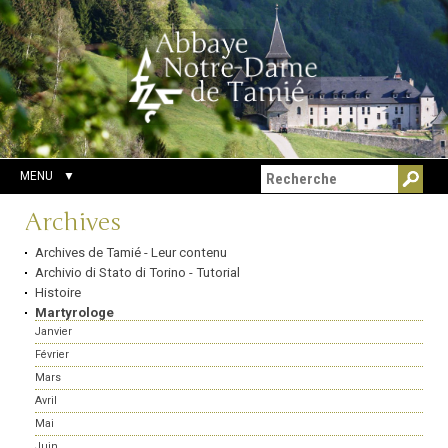
Aller
Outils
Chercher par
au
personnels
Recherche
contenu.
avancée…
|
Aller
à
la
navigation
MENU
Navigation
Archives
Archives de Tamié - Leur contenu
Archivio di Stato di Torino - Tutorial
Histoire
Martyrologe
Janvier
Février
Mars
Avril
Mai
Juin