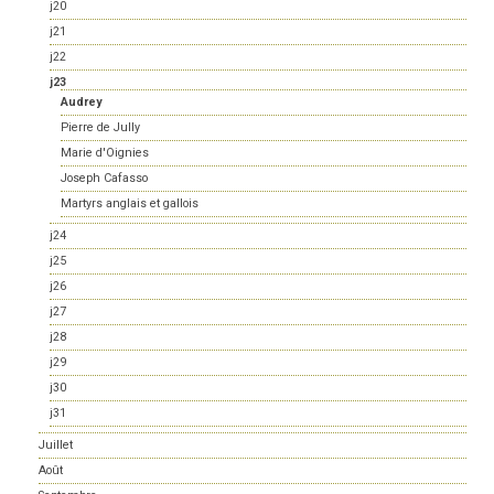
j20
j21
j22
j23
Audrey
Pierre de Jully
Marie d'Oignies
Joseph Cafasso
Martyrs anglais et gallois
j24
j25
j26
j27
j28
j29
j30
j31
Juillet
Août