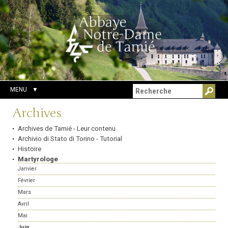
Aller
Outils
Chercher par
au
personnels
Recherche
contenu.
avancée…
|
Aller
à
la
navigation
MENU
Navigation
Archives
Archives de Tamié - Leur contenu
Archivio di Stato di Torino - Tutorial
Histoire
Martyrologe
Janvier
Février
Mars
Avril
Mai
Juin