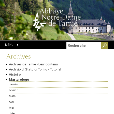
Aller
Outils
Chercher par
au
personnels
Recherche
contenu.
avancée…
|
Aller
à
la
navigation
MENU
Navigation
Archives
Archives de Tamié - Leur contenu
Archivio di Stato di Torino - Tutorial
Histoire
Martyrologe
Janvier
Février
Mars
Avril
Mai
Juin