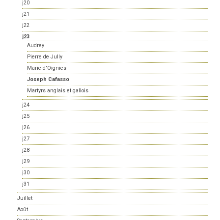
j20
j21
j22
j23
Audrey
Pierre de Jully
Marie d'Oignies
Joseph Cafasso
Martyrs anglais et gallois
j24
j25
j26
j27
j28
j29
j30
j31
Juillet
Août