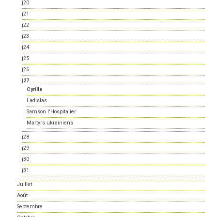
j20
j21
j22
j23
j24
j25
j26
j27
Cyrille
Ladislas
Samson l'Hospitalier
Martyrs ukrainiens
j28
j29
j30
j31
Juillet
Août
Septembre