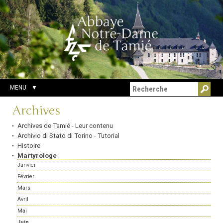
Aller
Outils
Chercher par
au
personnels
Recherche
contenu.
avancée…
|
Aller
à
la
navigation
MENU
Navigation
Archives
Archives de Tamié - Leur contenu
Archivio di Stato di Torino - Tutorial
Histoire
Martyrologe
Janvier
Février
Mars
Avril
Mai
Juin