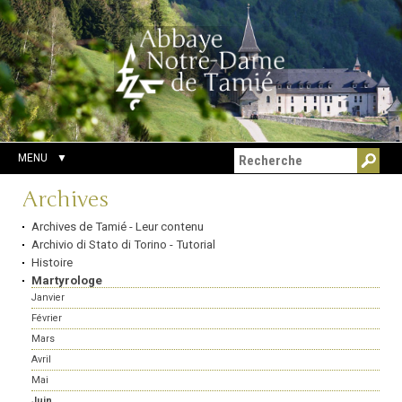
Aller
Outils
Chercher par
au
personnels
Recherche
contenu.
avancée…
|
Aller
à
la
navigation
MENU
Navigation
Archives
Archives de Tamié - Leur contenu
Archivio di Stato di Torino - Tutorial
Histoire
Martyrologe
Janvier
Février
Mars
Avril
Mai
Juin