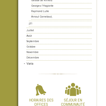
Gélase de Rimets
Georges l'Hagiorite
Raymond Lulle
Arnoul Cornebout,
j31
Juillet
Août
Septembre
Octobre
Novembre
Décembre
Varia
HORAIRES DES
SÉJOUR EN
OFFICES
COMMUNAUTÉ