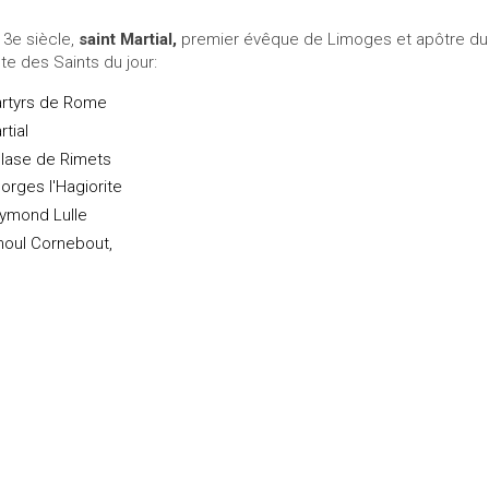
 3e siècle,
saint Martial,
premier évêque de Limoges et apôtre du
ste des Saints du jour:
rtyrs de Rome
rtial
lase de Rimets
orges l'Hagiorite
ymond Lulle
noul Cornebout,