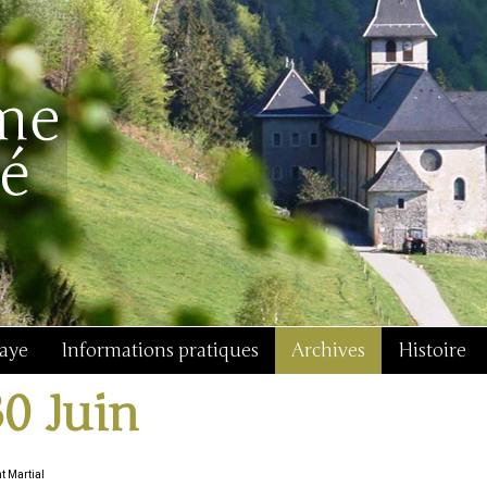
baye
Informations pratiques
Archives
Histoire
30 Juin
t Martial