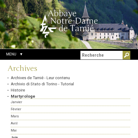
Aller
Outils
Chercher par
au
personnels
Recherche
contenu.
avancée…
|
Aller
à
la
navigation
MENU
Navigation
Archives
Archives de Tamié - Leur contenu
Archivio di Stato di Torino - Tutorial
Histoire
Martyrologe
Janvier
Février
Mars
Avril
Mai
Juin