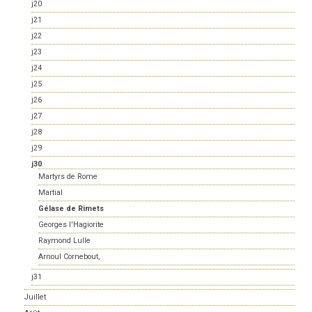
j20
j21
j22
j23
j24
j25
j26
j27
j28
j29
j30
Martyrs de Rome
Martial
Gélase de Rimets
Georges l'Hagiorite
Raymond Lulle
Arnoul Cornebout,
j31
Juillet