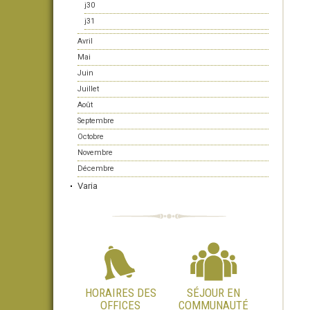
j30
j31
Avril
Mai
Juin
Juillet
Août
Septembre
Octobre
Novembre
Décembre
Varia
HORAIRES DES
SÉJOUR EN
OFFICES
COMMUNAUTÉ