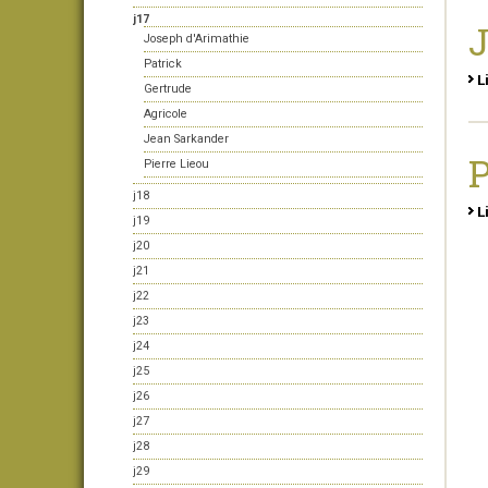
j17
J
Joseph d'Arimathie
Patrick
L
Gertrude
Agricole
Jean Sarkander
P
Pierre Lieou
j18
L
j19
j20
j21
j22
j23
j24
j25
j26
j27
j28
j29