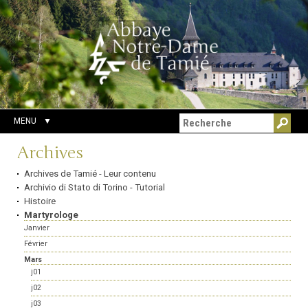
Aller
Outils
Chercher par
au
personnels
Recherche
contenu.
avancée…
|
Aller
à
la
navigation
MENU
Navigation
Archives
Archives de Tamié - Leur contenu
Archivio di Stato di Torino - Tutorial
Histoire
Martyrologe
Janvier
Février
Mars
j01
j02
j03