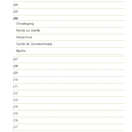
j04
j05
j06
Chrodegang
Nicole ou Colette
Hesychius
Cyrille de Constantinople
Agnès
j07
j08
j09
j10
j11
j12
j13
j14
j15
j16
j17