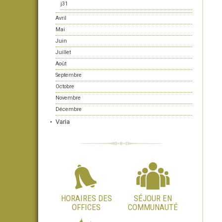
j31
Avril
Mai
Juin
Juillet
Août
Septembre
Octobre
Novembre
Décembre
Varia
HORAIRES DES
SÉJOUR EN
OFFICES
COMMUNAUTÉ