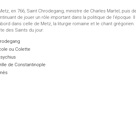
Metz, en 766, Saint Chrodegang, ministre de Charles Martel, puis de
ntinuant de jouer un rôle important dans la politique de l'époque. Il
abord dans celle de Metz, la liturgie romaine et le chant grégorien.
ste des Saints du jour:
rodegang
cole ou Colette
sychius
rille de Constantinople
nès