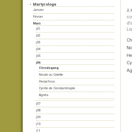
Martyrologe
Janvier
À 
co
Février
d'
Mars
Li
j01
j02
Ch
j03
Ni
j04
He
j05
Cy
j06
Chrodegang
Ag
Nicole ou Colette
Hesychius
Cyrille de Constantinople
Agnès
j07
j08
j09
j10
j11