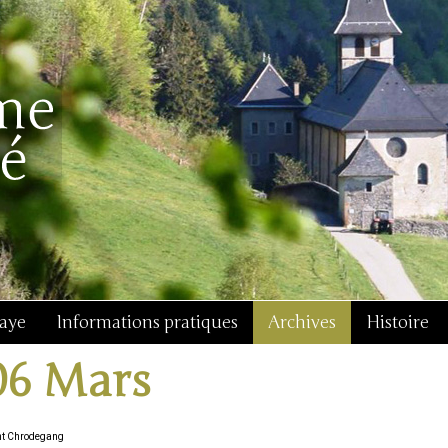
baye
Informations pratiques
Archives
Histoire
06 Mars
nt Chrodegang