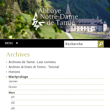
Aller
Outils
Chercher par
au
personnels
Recherche
contenu.
avancée…
|
Aller
à
la
navigation
MENU
Navigation
Archives
Archives de Tamié - Leur contenu
Archivio di Stato di Torino - Tutorial
Histoire
Martyrologe
Janvier
Février
Mars
j01
j02
j03