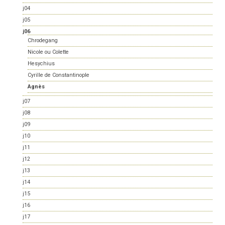
j04
j05
j06
Chrodegang
Nicole ou Colette
Hesychius
Cyrille de Constantinople
Agnès
j07
j08
j09
j10
j11
j12
j13
j14
j15
j16
j17