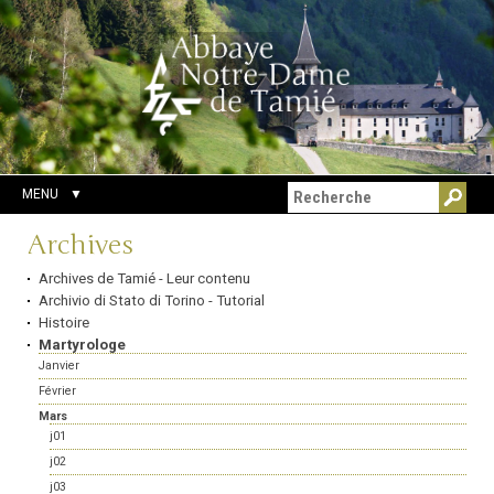
Aller
Outils
Chercher par
au
personnels
Recherche
contenu.
avancée…
|
Aller
à
la
navigation
MENU
Navigation
Archives
Archives de Tamié - Leur contenu
Archivio di Stato di Torino - Tutorial
Histoire
Martyrologe
Janvier
Février
Mars
j01
j02
j03