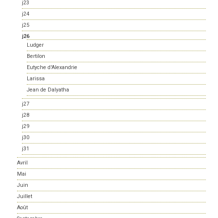
j23
j24
j25
j26
Ludger
Bertilon
Eutyche d'Alexandrie
Larissa
Jean de Dalyatha
j27
j28
j29
j30
j31
Avril
Mai
Juin
Juillet
Août