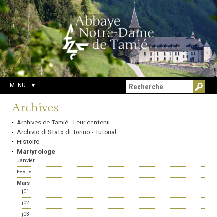
Aller
Outils
Chercher par
au
personnels
Recherche
contenu.
avancée…
|
Aller
à
la
navigation
MENU
Navigation
Archives
Archives de Tamié - Leur contenu
Archivio di Stato di Torino - Tutorial
Histoire
Martyrologe
Janvier
Février
Mars
j01
j02
j03