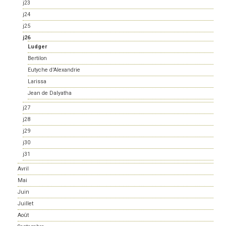
j23
j24
j25
j26
Ludger
Bertilon
Eutyche d'Alexandrie
Larissa
Jean de Dalyatha
j27
j28
j29
j30
j31
Avril
Mai
Juin
Juillet
Août