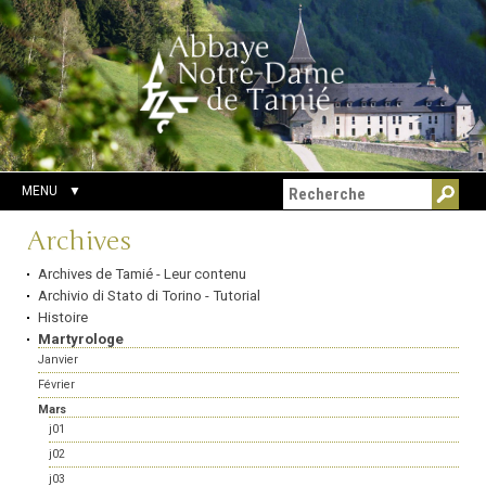
Aller
Outils
Chercher par
au
personnels
Recherche
contenu.
avancée…
|
Aller
à
la
navigation
MENU
Navigation
Archives
Archives de Tamié - Leur contenu
Archivio di Stato di Torino - Tutorial
Histoire
Martyrologe
Janvier
Février
Mars
j01
j02
j03