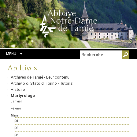
Aller
Outils
Chercher par
au
personnels
Recherche
contenu.
avancée…
|
Aller
à
la
navigation
MENU
Navigation
Archives
Archives de Tamié - Leur contenu
Archivio di Stato di Torino - Tutorial
Histoire
Martyrologe
Janvier
Février
Mars
j01
j02
j03