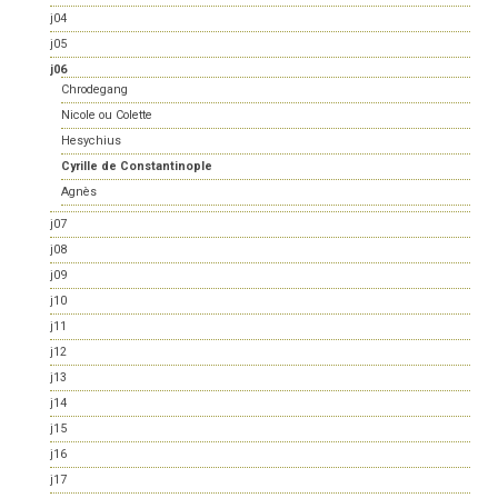
j04
j05
j06
Chrodegang
Nicole ou Colette
Hesychius
Cyrille de Constantinople
Agnès
j07
j08
j09
j10
j11
j12
j13
j14
j15
j16
j17