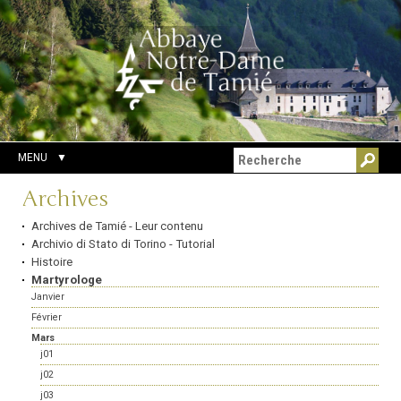
Aller
Outils
Chercher par
au
personnels
Recherche
contenu.
avancée…
|
Aller
à
la
navigation
MENU
Navigation
Archives
Archives de Tamié - Leur contenu
Archivio di Stato di Torino - Tutorial
Histoire
Martyrologe
Janvier
Février
Mars
j01
j02
j03