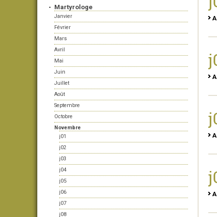
j
Martyrologe
Janvier
A
Février
Mars
Avril
j
Mai
Juin
A
Juillet
Août
Septembre
j
Octobre
Novembre
A
j01
j02
j03
j
j04
j05
j06
A
j07
j08