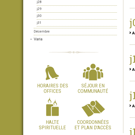
j28
j29
j30
j
j31
Décembre
A
Varia
j
A
HORAIRES DES
SÉJOUR EN
OFFICES
COMMUNAUTÉ
j
A
HALTE
COORDONNÉES
SPIRITUELLE
ET PLAN D'ACCÈS
j