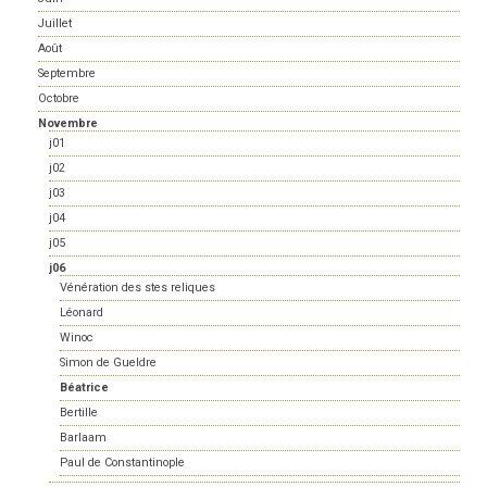
Juillet
Août
Septembre
Octobre
Novembre
j01
j02
j03
j04
j05
j06
Vénération des stes reliques
Léonard
Winoc
Simon de Gueldre
Béatrice
Bertille
Barlaam
Paul de Constantinople