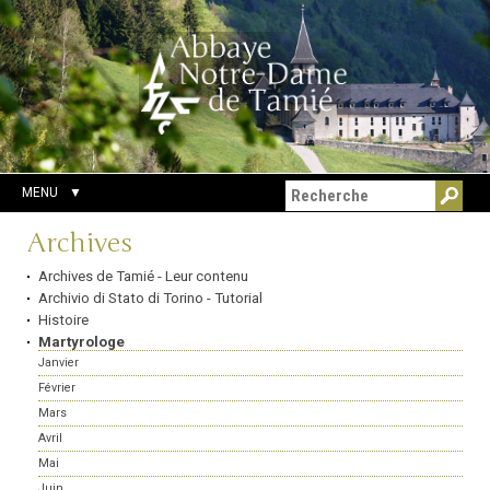
Aller
Outils
Chercher par
au
personnels
Recherche
contenu.
avancée…
|
Aller
à
la
navigation
MENU
Navigation
Archives
Archives de Tamié - Leur contenu
Archivio di Stato di Torino - Tutorial
Histoire
Martyrologe
Janvier
Février
Mars
Avril
Mai
Juin