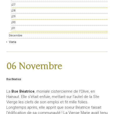
j27
j28
j29
j30
j31
Décembre
Varia
06 Novembre
Bse Béatrice
La
Bse Béatrice
, moniale cistercienne de l'Olive, en
Hainaut. Elle s'était enfuie, mettant sur l'autel de la Ste
Vierge les clefs de son emploi et fit mille folies.
Longtemps après, elle apprit que soeur Béatrice faisait
l'édification de sa communauté ! La Vierge Marie avait tenu