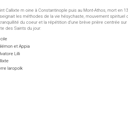
int Callixte m oine à Constantinople puis au Mont-Athos, mort en 139
seignait les méthodes de la vie hésychaste, mouvement spirituel 
 tranquillité du coeur et la répétition d'une brève prière centrée su
ste des Saints du jour:
cile
ilémon et Appia
vatore Lilli
lixte
erre Iaropolk