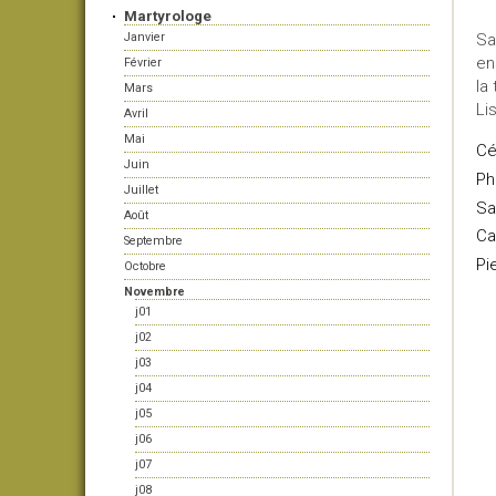
Martyrologe
Janvier
Sa
en
Février
la
Mars
Li
Avril
Mai
Cé
Juin
Ph
Juillet
Sal
Août
Cal
Septembre
Pi
Octobre
Novembre
j01
j02
j03
j04
j05
j06
j07
j08