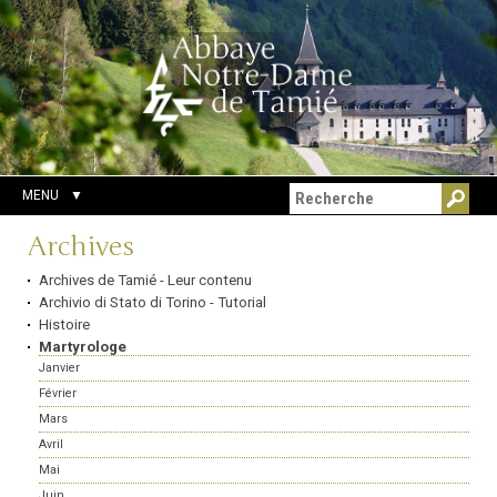
Aller
Outils
Chercher par
au
personnels
Recherche
contenu.
avancée…
|
Aller
à
la
navigation
MENU
Navigation
Archives
Archives de Tamié - Leur contenu
Archivio di Stato di Torino - Tutorial
Histoire
Martyrologe
Janvier
Février
Mars
Avril
Mai
Juin